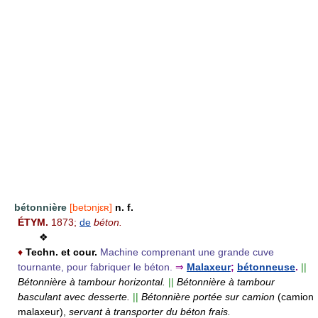
bétonnière
[betɔnjɛʀ]
n. f.
ÉTYM.
1873;
de
béton.
❖
♦
Techn. et cour.
Machine comprenant une grande cuve
tournante, pour fabriquer le béton.
⇒
Malaxeur
;
bétonneuse
.
||
Bétonnière à tambour horizontal.
||
Bétonnière à tambour
basculant avec desserte.
||
Bétonnière portée sur camion
(camion
malaxeur),
servant à transporter du béton frais.