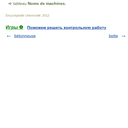
➪
tableau
Noms de machines.
Encyclopédie Universelle
.
2012
.
Игры ⚽
Поможем решить контрольную работу
bétonneuse
bette