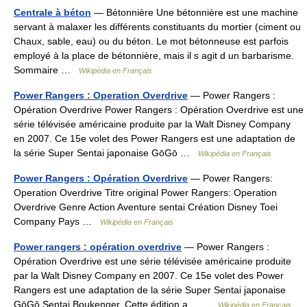
Centrale à béton
— Bétonnière Une bétonnière est une machine
servant à malaxer les différents constituants du mortier (ciment ou
Chaux, sable, eau) ou du béton. Le mot bétonneuse est parfois
employé à la place de bétonnière, mais il s agit d un barbarisme.
Sommaire …
Wikipédia en Français
Power Rangers : Operation Overdrive
— Power Rangers :
Opération Overdrive Power Rangers : Opération Overdrive est une
série télévisée américaine produite par la Walt Disney Company
en 2007. Ce 15e volet des Power Rangers est une adaptation de
la série Super Sentai japonaise GōGō …
Wikipédia en Français
Power Rangers : Opération Overdrive
— Power Rangers:
Operation Overdrive Titre original Power Rangers: Operation
Overdrive Genre Action Aventure sentai Création Disney Toei
Company Pays …
Wikipédia en Français
Power rangers : opération overdrive
— Power Rangers :
Opération Overdrive est une série télévisée américaine produite
par la Walt Disney Company en 2007. Ce 15e volet des Power
Rangers est une adaptation de la série Super Sentai japonaise
GōGō Sentai Boukenger. Cette édition a… …
Wikipédia en Français