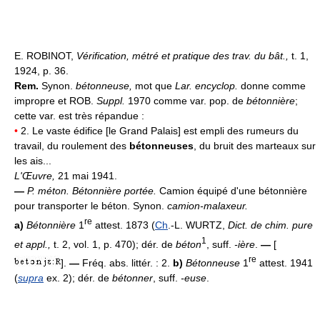
E. ROBINOT,
Vérification, métré et pratique des trav. du bât.,
t. 1,
1924, p. 36.
Rem.
Synon.
bétonneuse,
mot que
Lar. encyclop.
donne comme
impropre et ROB.
Suppl.
1970 comme var. pop. de
bétonnière
;
cette var. est très répandue :
•
2. Le vaste édifice [le Grand Palais] est empli des rumeurs du
travail, du roulement des
bétonneuses
, du bruit des marteaux sur
les ais...
L'Œuvre,
21 mai 1941.
—
P. méton.
Bétonnière portée.
Camion équipé d'une bétonnière
pour transporter le béton. Synon.
camion-malaxeur.
re
a)
Bétonnière
1
attest. 1873 (
Ch
.-L. WURTZ,
Dict. de chim. pure
1
et appl.,
t. 2, vol. 1, p. 470); dér. de
béton
, suff.
-ière
.
—
[
re
].
—
Fréq. abs. littér. : 2.
b)
Bétonneuse
1
attest. 1941
(
supra
ex. 2); dér. de
bétonner
, suff.
-euse
.