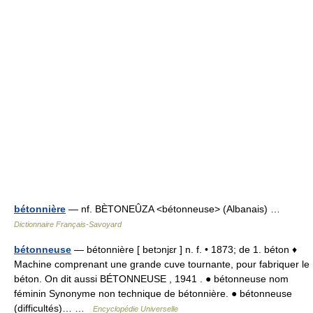
bétonnière
— nf. BÈTONEÛZA <bétonneuse> (Albanais) …
Dictionnaire Français-Savoyard
bétonneuse
— bétonnière [ betɔnjɛr ] n. f. • 1873; de 1. béton ♦
Machine comprenant une grande cuve tournante, pour fabriquer le
béton. On dit aussi BÉTONNEUSE , 1941 . ● bétonneuse nom
féminin Synonyme non technique de bétonnière. ● bétonneuse
(difficultés)… …
Encyclopédie Universelle