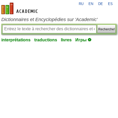
RU
EN
DE
ES
fr-academic.com
Dictionnaires et Encyclopédies sur 'Academic'
Recherche!
interprétations
traductions
livres
Игры ⚽